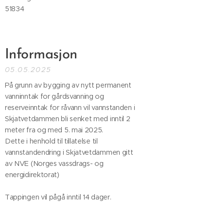
51834
Informasjon
05.05.2025
På grunn av bygging av nytt permanent
vanninntak for gårdsvanning og
reserveinntak for råvann vil vannstanden i
Skjatvetdammen bli senket med inntil 2
meter fra og med 5. mai 2025.
Dette i henhold til tillatelse til
vannstandendring i Skjatvetdammen gitt
av NVE (Norges vassdrags- og
energidirektorat)
Tappingen vil pågå inntil 14 dager.