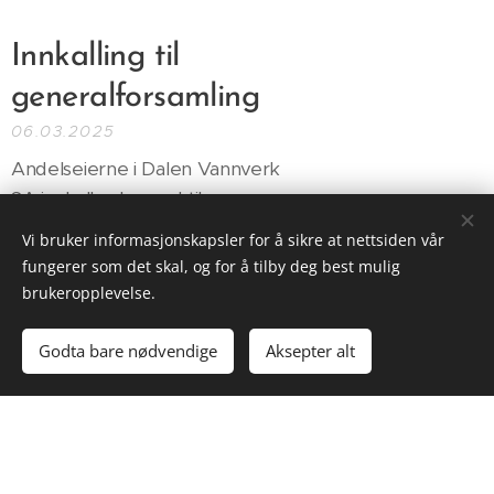
Innkalling til
generalforsamling
06.03.2025
Andelseierne i Dalen Vannverk
SA innkalles herved til
Generalforsamling på
Vi bruker informasjonskapsler for å sikre at nettsiden vår
fungerer som det skal, og for å tilby deg best mulig
brukeropplevelse.
Innkobling
Godta bare nødvendige
Aksepter alt
rehabilitert
vannledning.
14.10.2024
Det er lagt ny vannledning mellom